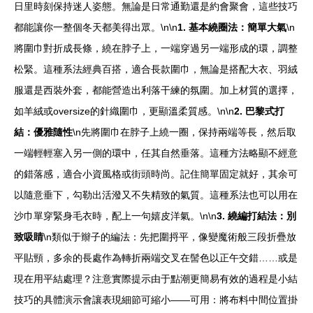
日里時刻保持迷人姿態。無論是日常通勤還是約會聚會，這些技巧
都能讓你一整個冬天都美得出眾。\n\n
1. 基本繞圈法：簡單大氣
\n
將圍巾對折成長條，繞在脖子上，一端穿過另一端形成的環，調整
松緊。這種系法經典百搭，適合長款圍巾，無論是搭配大衣、羽絨
服還是西裝外套，都能營造出利落干練的氛圍。加上材質的選擇，
如羊絨或oversize的針織圍巾，更顯溫柔質感。\n\n
2. 巴黎式打
結：優雅隨性
\n先將圍巾在脖子上繞一圈，保持兩端等長，然后取
一端輕輕塞入另一側的環中，任其自然垂落。這種方法略顯不經意
的錯落感，適合小資風格或街頭時尚。記住簡單固定就好，其余可
以隨意垂下，勾勒出活潑又不失精致的氣質。這種系法也可以用在
沙巾單穿緊身毛衣時，配上一句嬉皮洋氣。\n\n
3. 繞編打結法：別
致吸睛
\n類似于辮子的編法：先把圍捋平，像變魔術般三段折疊放
平貼頸，多余的長處作為轉折兩端交叉在髻色以正午交錯……或是
現在用平結處理？注意實際提示由于點潮更簡易有效的過程是小結
技巧的具體演示會讓表現細節可縮小——可用：將布料中間位置掛