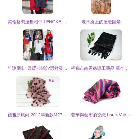
英倫格調溫暖相伴 LENGKEORL凌克千鳥格圍巾的冬日魅力
老木桌上的溫暖圖景
誰說圍巾=溫暖≠時髦?選對發型絕對大寫的美
桐鄉市南秀絲語工藝品 庫存圍巾產品精選一覽
優雅新風尚 2012年新款M27蝴蝶結絲巾，夏日空凋必備單品
奢華與藝術的交織 Louis Vuitton紅紫粉拼色羊毛圍巾的魅力解析