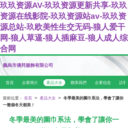
玖玖资源AV-玖玖资源更新共享-玖玖
资源在线影院-玖玖资源站av-玖玖资
源总站-玖欧美性生交无码-狼人爱干
网-狼人草逼-狼人插麻豆-狼人成人综
合网
義烏市僑邦服飾有限公司
首頁
企業簡介
產品大全
聯系我們
企業信息
訪客
>
>
當前位置：
首頁
產品大全
冬季最美的圍巾系法，學會了讓你
一整個冬天都美！
冬季最美的圍巾系法，學會了讓你一